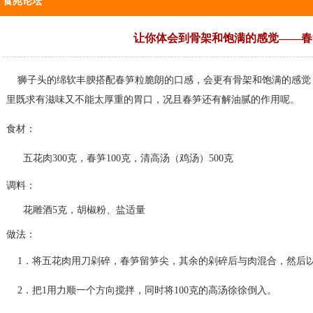
食苑论坛
让你体会到骨架和饱满的感觉——春
狮子头的绵软丰腴搭配春笋粒脆朗的口感，会更有骨架和饱满的感觉
里既求有滋味又不能太厚重的胃口，况且春笋还有解油腻的作用呢。
食材：
五花肉300
克，春笋100克，清高汤（鸡汤）500克
调料：
花雕酒5克，胡椒粉、盐适量
做法：
1．将五花肉用刀剁碎，春笋留笋尖，其余的剁碎后与肉混合，然
2．把1用力顺一个方向搅拌，同时将100克的高汤徐徐倒入。