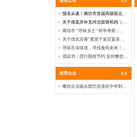
通知公告
更多
报名从速！廊坊市首届高级面点研修班即将开班！
关于摸底并补充河北面饼和鸡（禽）类名品、名吃、名菜的通知
廊坊市 “寻味乡土” 研学考察：破局餐饮低迷，挖掘乡土菜商机
关于优化完善"冀菜千菜百宴美食名录"及甄选推荐"河北冀菜百菜百品"活动的通知
寻味舌尖味道，寻找食尚未来！特色食材品鉴沙龙邀您赴约
倡议书：厉行勤俭节约 反对餐饮浪费
推荐企业
更多
餐饮企业能从星巴克涨价中学到什么？