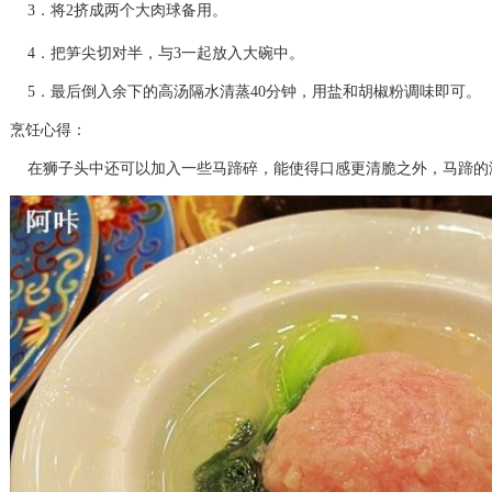
3．将2挤成两个大肉
球备用。
4．把笋尖切对半，与3一起放入大碗中。
5．最后倒入余下的高汤隔水清蒸
40分钟，用盐和胡椒粉调味即可。
烹饪心得：
在狮子头中还可以加入一些马蹄碎，能使得口
感更清脆之外，马蹄的