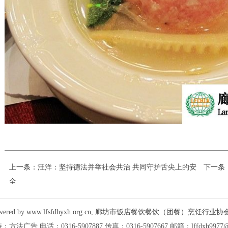
上一条：
汪洋：坚持德法并举社会共治 共同守护舌尖上的安
下一条
全
wered by
www.lfsfdhyxh.org.cn
,
廊坊市饭店餐饮餐饮（团餐）烹饪行业协
方法广告 电话：0316-5907887 传真：0316-5907667 邮箱：lffdxh9977@1