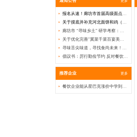
通知公告
更多
报名从速！廊坊市首届高级面点研修班即将开班！
关于摸底并补充河北面饼和鸡（禽）类名品、名吃、名菜的通知
廊坊市 “寻味乡土” 研学考察：破局餐饮低迷，挖掘乡土菜商机
关于优化完善"冀菜千菜百宴美食名录"及甄选推荐"河北冀菜百菜百品"活动的通知
寻味舌尖味道，寻找食尚未来！特色食材品鉴沙龙邀您赴约
倡议书：厉行勤俭节约 反对餐饮浪费
推荐企业
更多
餐饮企业能从星巴克涨价中学到什么？